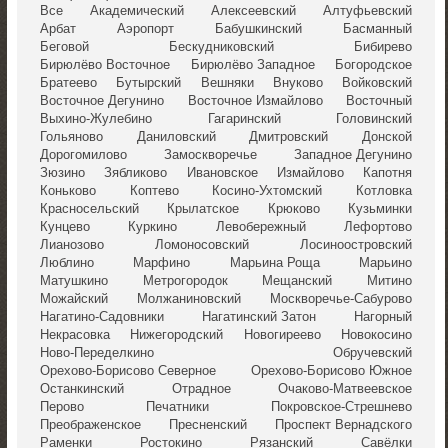
Все
Академический
Алексеевский
Алтуфьевский
Арбат
Аэропорт
Бабушкинский
Басманный
Беговой
Бескудниковский
Бибирево
Бирюлёво Восточное
Бирюлёво Западное
Богородское
Братеево
Бутырский
Вешняки
Внуково
Войковский
Восточное Дегунино
Восточное Измайлово
Восточный
Выхино-Жулебино
Гагаринский
Головинский
Гольяново
Даниловский
Дмитровский
Донской
Дорогомилово
Замоскворечье
Западное Дегунино
Зюзино
Зябликово
Ивановское
Измайлово
Капотня
Коньково
Коптево
Косино-Ухтомский
Котловка
Красносельский
Крылатское
Крюково
Кузьминки
Кунцево
Куркино
Левобережный
Лефортово
Лианозово
Ломоносовский
Лосиноостровский
Люблино
Марфино
Марьина Роща
Марьино
Матушкино
Метрогородок
Мещанский
Митино
Можайский
Молжаниновский
Москворечье-Сабурово
Нагатино-Садовники
Нагатинский Затон
Нагорный
Некрасовка
Нижегородский
Новогиреево
Новокосино
Ново-Переделкино
Обручевский
Орехово-Борисово Северное
Орехово-Борисово Южное
Останкинский
Отрадное
Очаково-Матвеевское
Перово
Печатники
Покровское-Стрешнево
Преображенское
Пресненский
Проспект Вернадского
Раменки
Ростокино
Рязанский
Савёлки