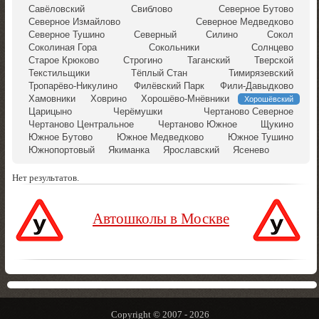
Савёловский
Свиблово
Северное Бутово
Северное Измайлово
Северное Медведково
Северное Тушино
Северный
Силино
Сокол
Соколиная Гора
Сокольники
Солнцево
Старое Крюково
Строгино
Таганский
Тверской
Текстильщики
Тёплый Стан
Тимирязевский
Тропарёво-Никулино
Филёвский Парк
Фили-Давыдково
Хамовники
Ховрино
Хорошёво-Мнёвники
Хорошёвский
Царицыно
Черёмушки
Чертаново Северное
Чертаново Центральное
Чертаново Южное
Щукино
Южное Бутово
Южное Медведково
Южное Тушино
Южнопортовый
Якиманка
Ярославский
Ясенево
Нет результатов.
Автошколы в Москве
Copyright © 2007 -
2026