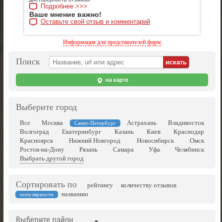
Подробнее >>>
Ваше мнение важно!
Оставьте свой отзыв и комментарий
Информация для представителей фирм
Поиск
на карте
Выберите город
Все
Москва
Астрахань
Владивосток
Санкт-Петербург
Волгоград
Екатеринбург
Казань
Киев
Краснодар
Красноярск
Нижний Новгород
Новосибирск
Омск
Ростов-на-Дону
Рязань
Самара
Уфа
Челябинск
Выбрать другой город
Сортировать по
рейтингу
количеству отзывов
названию
популярности
Выберите район