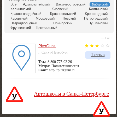
Все
Адмиралтейский
Василеостровский
Выборгский
Калининский
Кировский
Колпинский
Красногвардейский
Красносельский
Кронштадский
Курортный
Московский
Невский
Петроградский
Петродворцовый
Приморский
Пушкинский
Фрунзенский
Центральный
1—1 из 1.
PiterGuns
г. Санкт-Петербург
1 отзыв
Тел.:
8 800 775 02 26
Метро:
Политехническая
Сайт:
http://piterguns.ru
Автошколы в Санкт-Петербурге