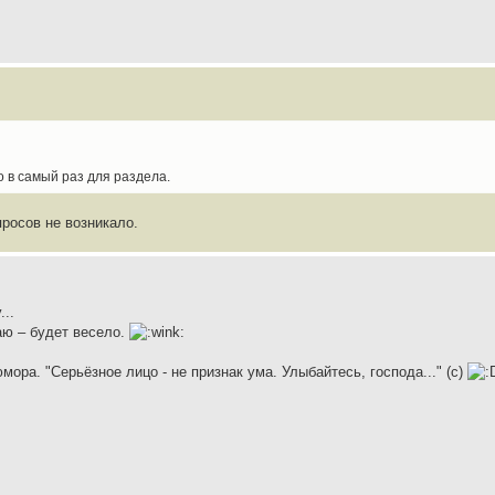
о в самый раз для раздела.
росов не возникало.
...
щаю – будет весело.
ора. "Серьёзное лицо - не признак ума. Улыбайтесь, господа..." (с)