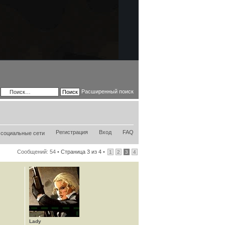
Расширенный поиск
Регистрация
Вход
FAQ
Сообщений: 54 •
Страница
3
из
4
•
1
2
3
4
Lady