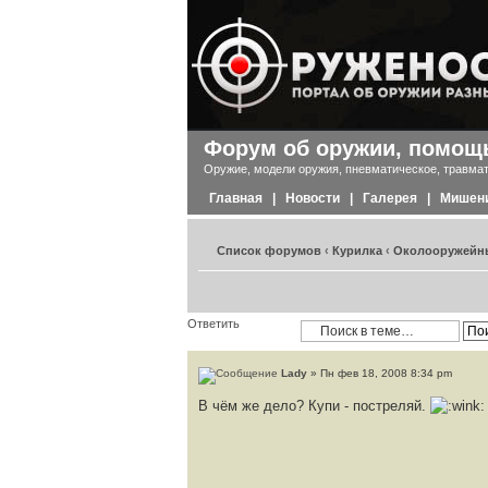
Форум об оружии, помощь
Оружие, модели оружия, пневматическое, травмат
Главная
|
Новости
|
Галерея
|
Мишен
Список форумов
‹
Курилка
‹
Околооружейн
Ответить
Lady
» Пн фев 18, 2008 8:34 pm
В чём же дело? Купи - постреляй.