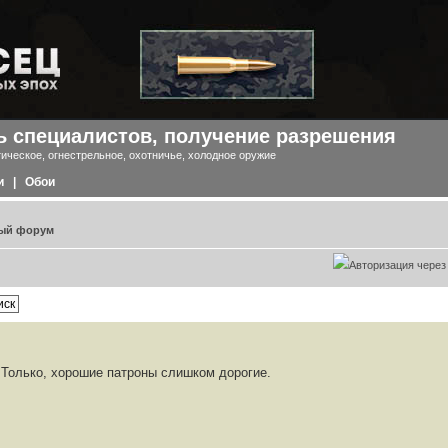
 специалистов, получение разрешения
ическое, огнестрельное, охотничье, холодное оружие
и
|
Обои
ый форум
Только, хорошие патроны слишком дорогие.