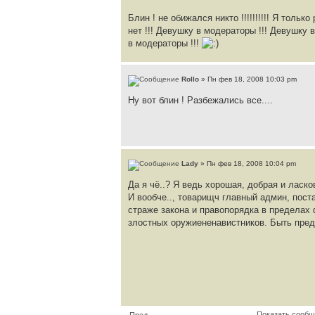
Блин ! не обижался никто !!!!!!!!!! Я толь
нет !!! Девушку в модераторы !!! Девушку 
в модераторы !!!
Rollo
» Пн фев 18, 2008 10:03 pm
Ну вот блин ! Разбежались все....
Lady
» Пн фев 18, 2008 10:04 pm
Да я чё..? Я ведь хорошая, добрая и ласко
И вообче.., товарищч главный админ, пост
страже закона и правопорядка в пределах 
злостных оружиененавистников. Быть преда
Показать сообщ