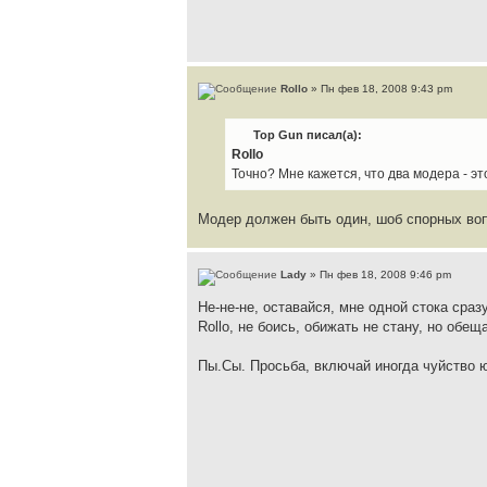
Rollo
» Пн фев 18, 2008 9:43 pm
Top Gun писал(а):
Rollo
Точно? Мне кажется, что два модера - эт
Модер должен быть один, шоб спорных воп
Lady
» Пн фев 18, 2008 9:46 pm
Не-не-не, оставайся, мне одной стока сразу
Rollo, не боись, обижать не стану, но обе
Пы.Сы. Просьба, включай иногда чуйство юм