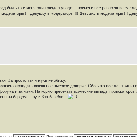
ко рад был что с меня один раздел упадет ! времени все равно за всем сл
в модераторы !!! Девушку в модераторы !!! Девушку в модераторы !!! Де
вая. За просто так и мухи не обижу.
араюсь оправдать оказанное высокое доверие. Обесчаю всегда стоять н
форума и за ними. На корню пресекать всяческие выпады провокаторов 
нным борцом ... ну и бла-бла-бла...
ения за:
Поле сортировки