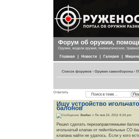
Форум об оружии, помощь
Оружие, модели оружия, пневматическое, травмат
Главная
|
Новости
|
Галерея
|
Мишен
Список форумов
‹
Оружие самообороны
‹
П
Ответить
Ищу устройство игольчато
балонов
Экибас
» Пн янв 24, 2011 6:24 pm
Решил сделать перезаправляемыми балоны
игольчатый клапан от пейнтбольных СО бал
клапана найти не удалось. Если у кого ес