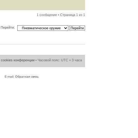
1 сообщение • Страница
1
из
1
Перейти:
 cookies конференции
• Часовой пояс: UTC + 3 часа
E-mail:
Обратная связь