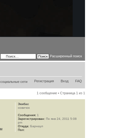
Расширенный поиск
Регистрация
Вход
FAQ
1 сообщение • Страница
1
из
1
Экибас
новичок
Сообщения:
1
Зарегистрирован:
Пн янв 24, 2011 5:08
pm
Откуда:
Барнаул
ем
Пол: