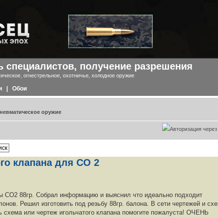
 специалистов, получение разрешения
ическое, огнестрельное, охотничье, холодное оружие
и
|
Обои
невматическое оружие
го клапана для СО 2
 СО2 88гр. Собрал информацию и выяснил что идеально подходит
онов. Решил изготовить под резьбу 88гр. балона. В сети чертежей и сх
ть схема или чертеж игольчатого клапана помогите пожалуста! ОЧЕНЬ