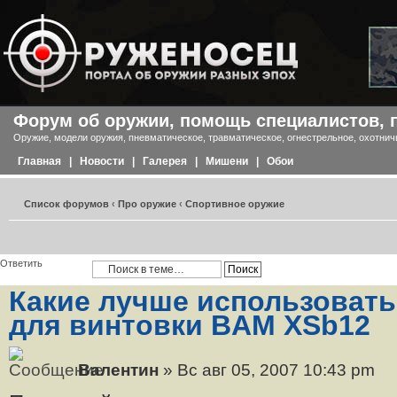
Форум об оружии, помощь специалистов, 
Оружие, модели оружия, пневматическое, травматическое, огнестрельное, охотнич
Главная
|
Новости
|
Галерея
|
Мишени
|
Обои
Список форумов
‹
Про оружие
‹
Спортивное оружие
Ответить
Какие лучше использовать
для винтовки BAM XSb12
Валентин
» Вс авг 05, 2007 10:43 pm