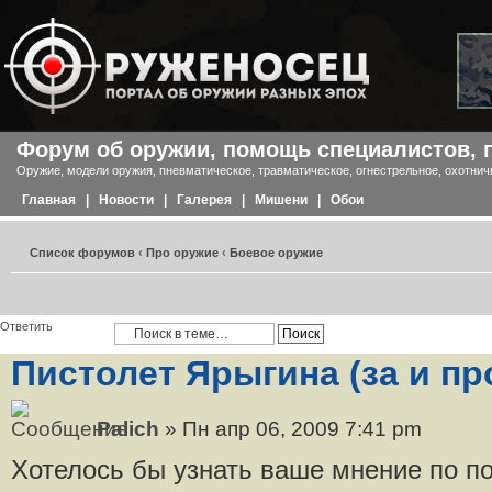
Форум об оружии, помощь специалистов, 
Оружие, модели оружия, пневматическое, травматическое, огнестрельное, охотнич
Главная
|
Новости
|
Галерея
|
Мишени
|
Обои
Список форумов
‹
Про оружие
‹
Боевое оружие
Ответить
Пистолет Ярыгина (за и пр
Palich
» Пн апр 06, 2009 7:41 pm
Хотелось бы узнать ваше мнение по по