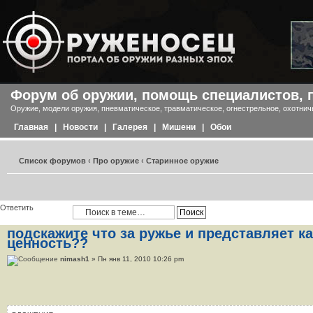
Форум об оружии, помощь специалистов, 
Оружие, модели оружия, пневматическое, травматическое, огнестрельное, охотнич
Главная
|
Новости
|
Галерея
|
Мишени
|
Обои
Список форумов
‹
Про оружие
‹
Старинное оружие
Ответить
подскажите что за ружье и представляет к
ценность??
nimash1
» Пн янв 11, 2010 10:26 pm