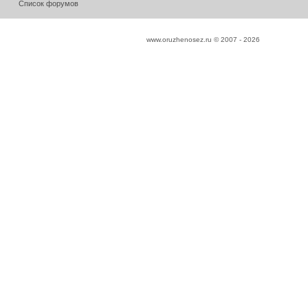
Список форумов
www.oruzhenosez.ru © 2007 -
2026