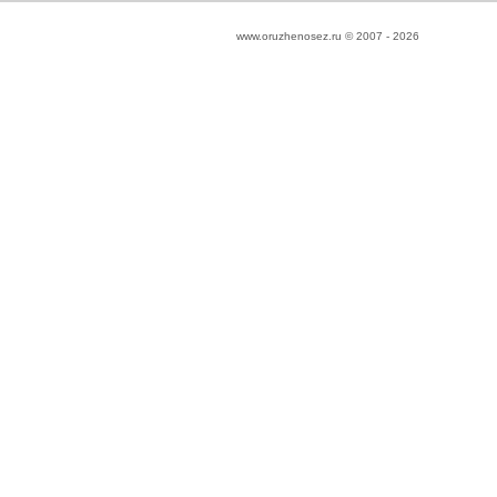
www.oruzhenosez.ru © 2007 -
2026