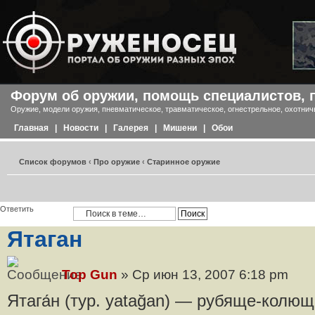
Форум об оружии, помощь специалистов, 
Оружие, модели оружия, пневматическое, травматическое, огнестрельное, охотнич
Главная
|
Новости
|
Галерея
|
Мишени
|
Обои
Список форумов
‹
Про оружие
‹
Старинное оружие
Ответить
Ятаган
Top Gun
» Ср июн 13, 2007 6:18 pm
Ятага́н (тур. yatağan) — рубяще-колю