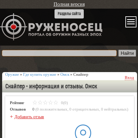
Полная версия
Оружие
»
Где купить оружие
»
Омск
»
Снайпер
Вход
Снайпер - информация и отзывы. Омск
Рейтинг
0(0)
Отзывов
0
(
0 положительных
,
0 отрицательных
,
0 нейтральных
)
+
Добавить отзыв