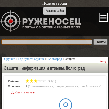
Полная версия
Оружие
»
Где купить оружие
»
Волгоград
»
Защита
Вход
Защита - информация и отзывы. Волгоград
Рейтинг
3.4(1)
Отзывов
1
(
1 положительных
,
0 отрицательных
,
0 нейтральных
)
+
Добавить отзыв