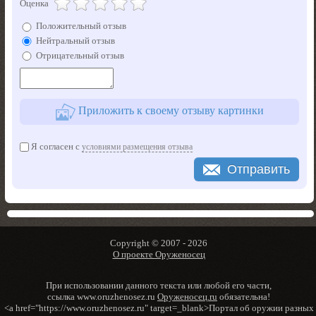
Оценка
Положительный отзыв
Нейтральный отзыв
Отрицательный отзыв
Приложить к своему отзыву картинки
Я согласен с
условиями размещения отзыва
Отправить
Copyright © 2007 -
2026
О проекте Оруженосец
При использовании данного текста или любой его части,
ссылка www.oruzhenosez.ru
Оруженосец.ru
обязательна!
<a href="https://www.oruzhenosez.ru" target=_blank>Портал об оружии разных