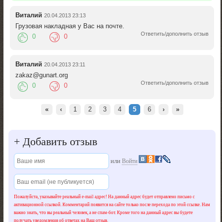
Виталий
20.04.2013 23:13
Грузовая накладная у Вас на почте.
Ответить/дополнить отзыв
0
0
Виталий
20.04.2013 23:11
zakaz@gunart.org
Ответить/дополнить отзыв
0
0
«
‹
1
2
3
4
5
6
›
»
+
Добавить отзыв
или
Войти
Пожалуйста, указывайте реальный e-mail адрес! На данный адрес будет отправлено письмо с
активационной ссылкой. Комментарий появится на сайте только после перехода по этой ссылке. Нам
важно знать, что вы реальный человек, а не спам-бот. Кроме того на данный адрес вы будете
получать уведомления об ответах на Ваш отзыв.