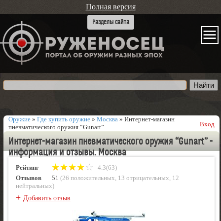
Полная версия
Оружие
»
Где купить оружие
»
Москва
»
Интернет-магазин
Вход
пневматического оружия “Gunart”
Интернет-магазин пневматического оружия “Gunart” -
информация и отзывы. Москва
Рейтинг
4.3(63)
Отзывов
51
(
26 положительных
,
13 отрицательных
,
12
нейтральных
)
+
Добавить отзыв