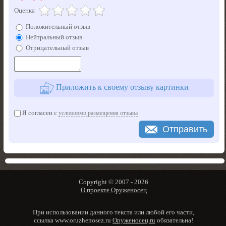
Оценка
Положительный отзыв
Нейтральный отзыв
Отрицательный отзыв
Приложить к своему отзыву картинки
Я согласен с
условиями размещения отзыва
Отправить
Copyright © 2007 -
2026
О проекте Оруженосец
При использовании данного текста или любой его части,
ссылка www.oruzhenosez.ru
Оруженосец.ru
обязательна!