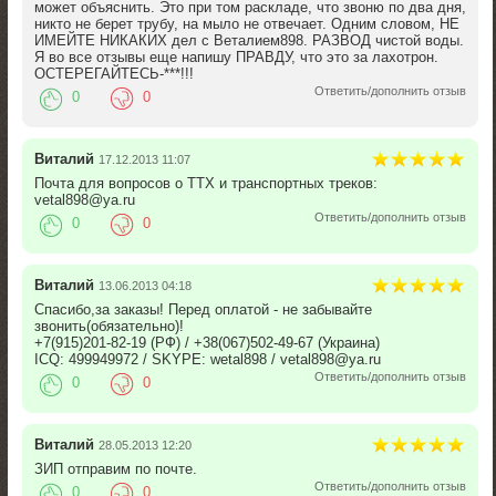
может объяснить. Это при том раскладе, что звоню по два дня,
никто не берет трубу, на мыло не отвечает. Одним словом, НЕ
ИМЕЙТЕ НИКАКИХ дел с Веталием898. РАЗВОД чистой воды.
Я во все отзывы еще напишу ПРАВДУ, что это за лахотрон.
ОСТЕРЕГАЙТЕСЬ-***!!!
Ответить/дополнить отзыв
0
0
Виталий
17.12.2013 11:07
Почта для вопросов о ТТХ и транспортных треков:
vetal898@ya.ru
Ответить/дополнить отзыв
0
0
Виталий
13.06.2013 04:18
Спасибо,за заказы! Перед оплатой - не забывайте
звонить(обязательно)!
+7(915)201-82-19 (РФ) / +38(067)502-49-67 (Украина)
ICQ: 499949972 / SKYPE: wetal898 / vetal898@ya.ru
Ответить/дополнить отзыв
0
0
Виталий
28.05.2013 12:20
ЗИП отправим по почте.
Ответить/дополнить отзыв
0
0