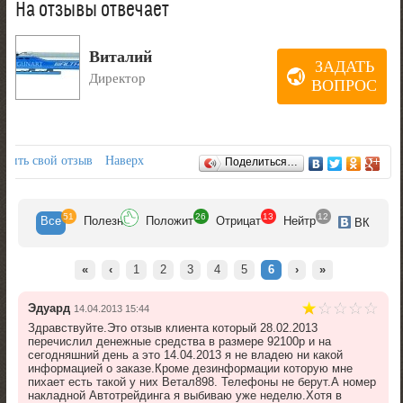
На отзывы отвечает
Виталий
ЗАДАТЬ
Директор
ВОПРОС
Отзывы
авить свой отзыв
Наверх
Поделиться…
51
26
13
12
Все
Полезн
Положит
Отрицат
Нейтр
ВК
«
‹
1
2
3
4
5
6
›
»
Эдуард
14.04.2013 15:44
Здравствуйте.Это отзыв клиента который 28.02.2013
перечислил денежные средства в размере 92100р и на
сегодняшний день а это 14.04.2013 я не владею ни какой
информацией о заказе.Кроме дезинформации которую мне
пихает есть такой у них Ветал898. Телефоны не берут.А номер
накладной Автотрейдинга я выбиваю уже неделю.Хотя в