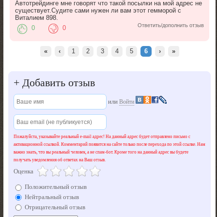
Автотрейдинге мне говорят что такой посылки на мой адрес не
существует.Судите сами нужен ли вам этот гемморой с
Виталием 898.
Ответить/дополнить отзыв
0
0
«
‹
1
2
3
4
5
6
›
»
+
Добавить отзыв
или
Войти
Пожалуйста, указывайте реальный e-mail адрес! На данный адрес будет отправлено письмо с
активационной ссылкой. Комментарий появится на сайте только после перехода по этой ссылке. Нам
важно знать, что вы реальный человек, а не спам-бот. Кроме того на данный адрес вы будете
получать уведомления об ответах на Ваш отзыв.
Оценка
Положительный отзыв
Нейтральный отзыв
Отрицательный отзыв