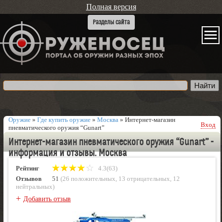
Полная версия
Оружие
»
Где купить оружие
»
Москва
»
Интернет-магазин
Вход
пневматического оружия “Gunart”
Интернет-магазин пневматического оружия “Gunart” -
информация и отзывы. Москва
Рейтинг
4.3(63)
Отзывов
51
(
26 положительных
,
13 отрицательных
,
12
нейтральных
)
+
Добавить отзыв