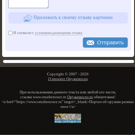
Приложить к своему отзыву картинки
Я согласен с
условиями размещения отзыва
Отправить
Copyright © 2007 -
2026
О проекте Оруженосец
При использовании данного текста или любой его части,
ссылка www.oruzhenosez.ru
Оруженосец.ru
обязательна!
<a href="https://www.oruzhenosez.ru" target=_blank>Портал об оружии разных
эпох</a>